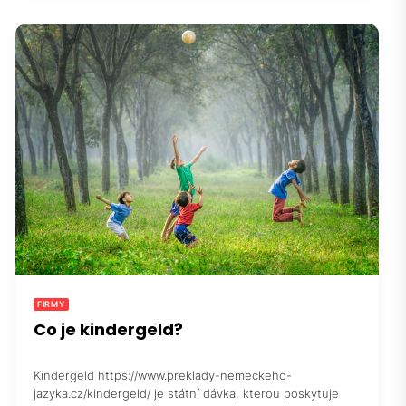
FIRMY
Co je kindergeld?
Kindergeld https://www.preklady-nemeckeho-
jazyka.cz/kindergeld/ je státní dávka, kterou poskytuje