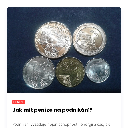
PENÍZE
Jak mít peníze na podnikání?
Podnikání vyžaduje nejen schopnosti, energii a čas, ale i