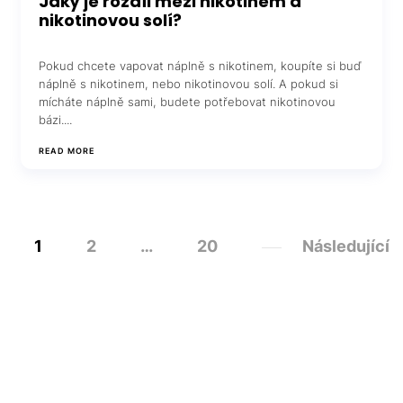
Jaký je rozdíl mezi nikotinem a
nikotinovou solí?
Pokud chcete vapovat náplně s nikotinem, koupíte si buď
náplně s nikotinem, nebo nikotinovou solí. A pokud si
mícháte náplně sami, budete potřebovat nikotinovou
bázi....
READ MORE
1
2
…
20
Následující