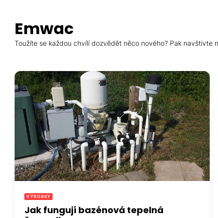
Skip
to
Emwac
the
content
Toužíte se každou chvílí dozvědět něco nového? Pak navštivte ná
VÝROBKY
Jak fungují bazénová tepelná