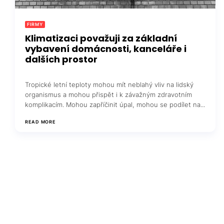
FIRMY
Klimatizaci považuji za základní
vybavení domácnosti, kanceláře i
dalších prostor
Tropické letní teploty mohou mít neblahý vliv na lidský
organismus a mohou přispět i k závažným zdravotním
komplikacím. Mohou zapříčinit úpal, mohou se podílet na...
READ MORE