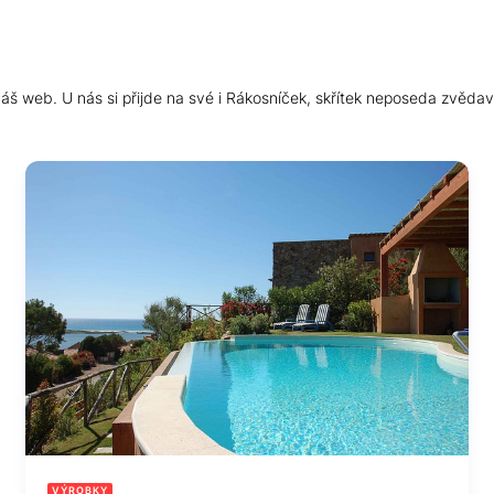
š web. U nás si přijde na své i Rákosníček, skřítek neposeda zvědav
VÝROBKY