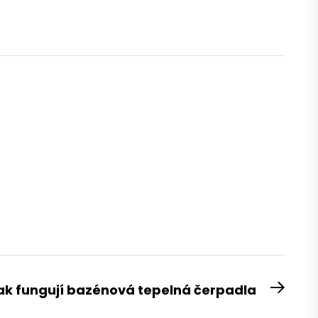
ak fungují bazénová tepelná čerpadla
Next
post: