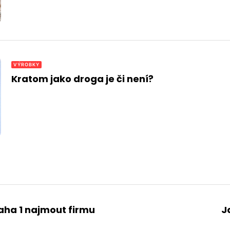
VÝROBKY
Kratom jako droga je či není?
raha 1 najmout firmu
J