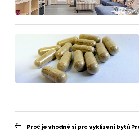
Navigace
Proč je vhodné si pro vyklízení bytů P
Previous
pro
post: