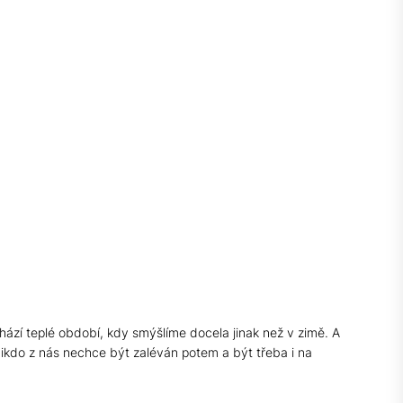
chází teplé období, kdy smýšlíme docela jinak než v zimě. A
ikdo z nás nechce být zaléván potem a být třeba i na