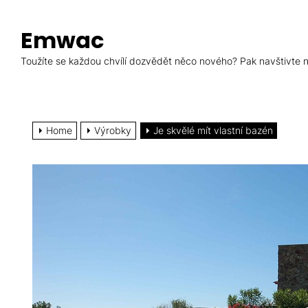
Skip
to
Emwac
the
content
Toužíte se každou chvílí dozvědět něco nového? Pak navštivte ná
Home
Výrobky
Je skvělé mít vlastní bazén