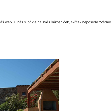
š web. U nás si přijde na své i Rákosníček, skřítek neposeda zvědav