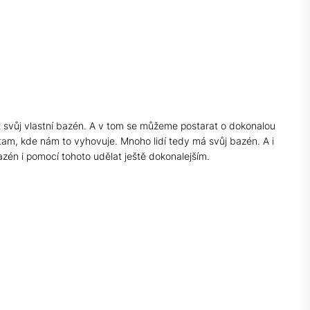
it svůj vlastní bazén. A v tom se můžeme postarat o dokonalou
t tam, kde nám to vyhovuje.
Mnoho lidí tedy má svůj bazén. A i
azén i pomocí tohoto udělat ještě dokonalejším.