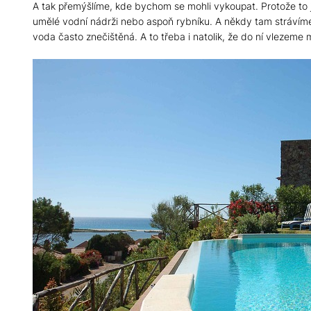
A tak přemýšlíme, kde bychom se mohli vykoupat. Protože to j
umělé vodní nádrži nebo aspoň rybníku. A někdy tam strávíme
voda často znečištěná. A to třeba i natolik, že do ní vlezem