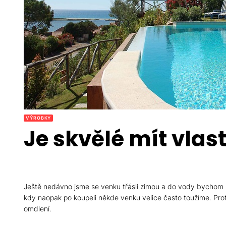
VÝROBKY
Je skvělé mít vlas
Ještě nedávno jsme se venku třásli zimou a do vody bychom nevl
kdy naopak po koupeli někde venku velice často toužíme. Pro
omdlení.