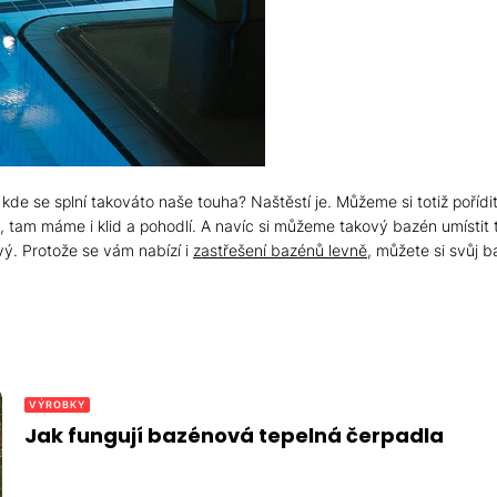
, kde se splní takováto naše touha?
Naštěstí je. Můžeme si totiž poříd
é, tam máme i klid a pohodlí. A navíc si můžeme takový bazén umísti
vý. Protože se vám nabízí i
zastřešení bazénů levně
, můžete si svůj b
VÝROBKY
Jak fungují bazénová tepelná čerpadla