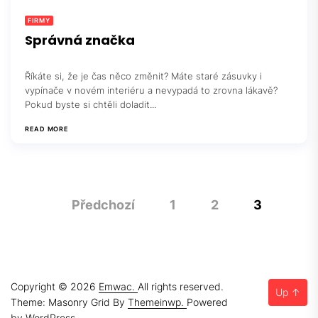
FIRMY
Správná značka
Říkáte si, že je čas něco změnit? Máte staré zásuvky i
vypínače v novém interiéru a nevypadá to zrovna lákavě?
Pokud byste si chtěli doladit...
READ MORE
Stránkování
Předchozí
1
2
3
příspěvků
Copyright © 2026
Emwac.
All rights reserved.
Up
↑
Theme: Masonry Grid By
Themeinwp.
Powered
by
WordPress.