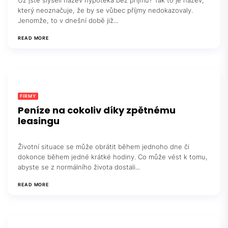
Už jste slyšeli název hypotéka bez příjmu? Tak to je název,
který neoznačuje, že by se vůbec příjmy nedokazovaly.
Jenomže, to v dnešní době již...
READ MORE
FIRMY
Peníze na cokoliv díky zpětnému
leasingu
Životní situace se může obrátit během jednoho dne či
dokonce během jedné krátké hodiny. Co může vést k tomu,
abyste se z normálního života dostali...
READ MORE