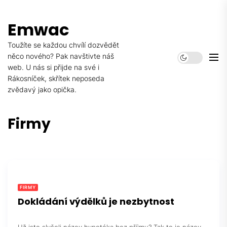
Skip
to
Emwac
the
content
Toužíte se každou chvílí dozvědět
něco nového? Pak navštivte náš
web. U nás si přijde na své i
Rákosníček, skřítek neposeda
zvědavý jako opička.
Firmy
FIRMY
Dokládání výdělků je nezbytnost