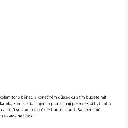
te kolem toho běhat, v konečném důsledku s tím budete mít
atelů, kteří si zřídí nájem a pronajímají pozemek či byt nebo
íky, kteří se vám o to pěkně budou starat. Samozřejmě,
 to více než dosti.