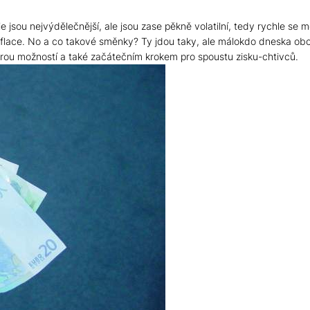
e jsou nejvýdělečnější, ale jsou zase pěkně volatilní, tedy rychle se mě
nflace. No a co takové směnky? Ty jdou taky, ale málokdo dneska o
rou možností a také začátečním krokem pro spoustu zisku-chtivců.