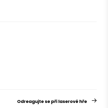
Odreagujte se při laserové hře
Next
post: