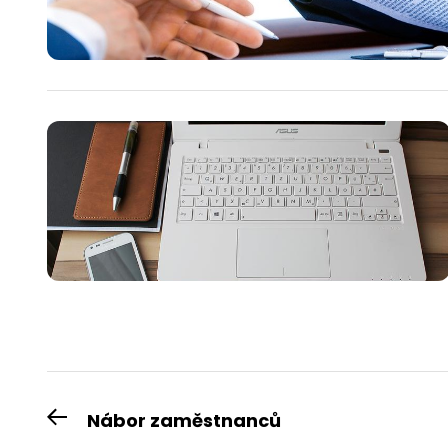
Navigace
Nábor zaměstnanců
Previous
post: