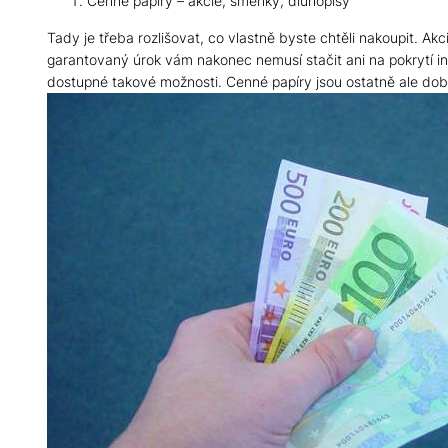
Cenné papíry – akcie, směnky, dluhopisy
Tady je třeba rozlišovat, co vlastně byste chtěli nakoupit. Akci
garantovaný úrok vám nakonec nemusí stačit ani na pokrytí i
dostupné takové možnosti. Cenné papíry jsou ostatně ale dob