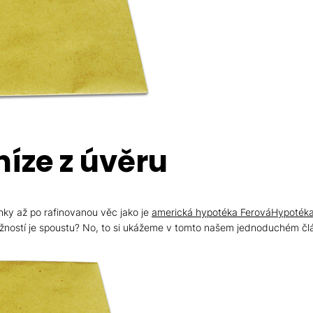
íze z úvěru
nky až po rafinovanou věc jako je
americká hypotéka FerováHypotéka
možností je spoustu? No, to si ukážeme v tomto našem jednoduchém čl