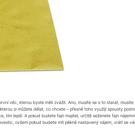
první věc, kterou byste měli zvážit. Ano, musíte se o to starat, musí
terou si můžete dělat, co chcete – přesně toho využijí spousty podnik
 tím lepší. A pokud budete fajn majitel, určitě seženete fajn nájemn
 investic, ovšem pokud budete mít pěkně nastavený nájem, vrátí se vám