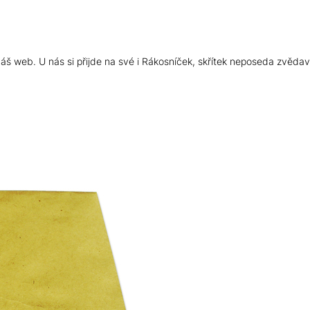
š web. U nás si přijde na své i Rákosníček, skřítek neposeda zvědav