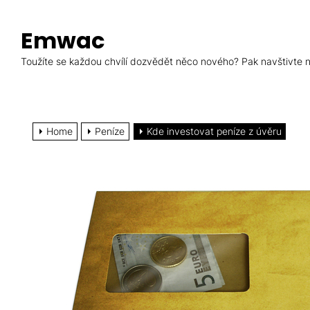
Skip
to
Emwac
the
content
Toužíte se každou chvílí dozvědět něco nového? Pak navštivte ná
Home
Peníze
Kde investovat peníze z úvěru