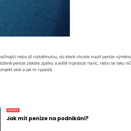
 začínající nebo již rozběhnutou, do které chcete vrazit peníze výmě
žené peníze získáte zpátky a ještě trojnásob navíc, nebo se taky můž
projekt sedí a jak to vypadá.
PENÍZE
Jak mít peníze na podnikání?