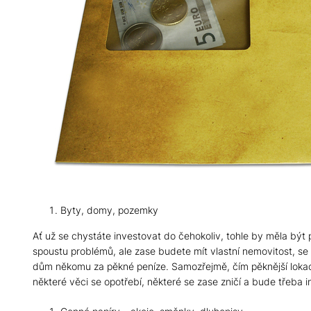
Byty, domy, pozemky
Ať už se chystáte investovat do čehokoliv, tohle by měla být 
spoustu problémů, ale zase budete mít vlastní nemovitost, se k
dům někomu za pěkné peníze. Samozřejmě, čím pěknější lokace,
některé věci se opotřebí, některé se zase zničí a bude třeba