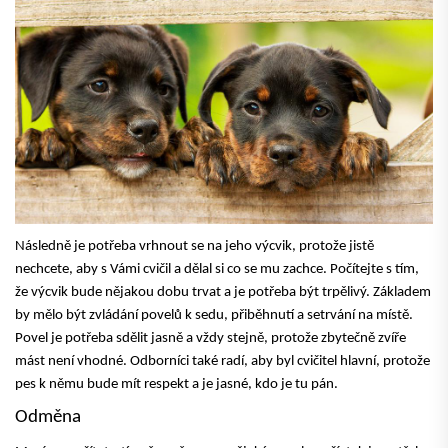
Následně je potřeba vrhnout se na jeho výcvik, protože
jistě
nechcete, aby s Vámi cvičil a dělal si co se mu zachce
. Počítejte s tím,
že výcvik bude nějakou dobu trvat a je potřeba být trpělivý. Základem
by mělo být zvládání povelů k sedu, přiběhnutí a setrvání na místě.
Povel je potřeba sdělit jasně a vždy stejně, protože zbytečně zvíře
mást není vhodné. Odborníci také radí, aby byl cvičitel hlavní, protože
pes k němu
bude mít respekt
a je jasné, kdo je tu pán.
Odměna