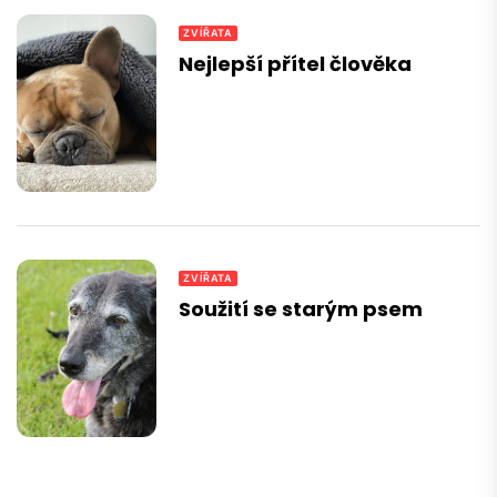
ZVÍŘATA
Nejlepší přítel člověka
ZVÍŘATA
Soužití se starým psem