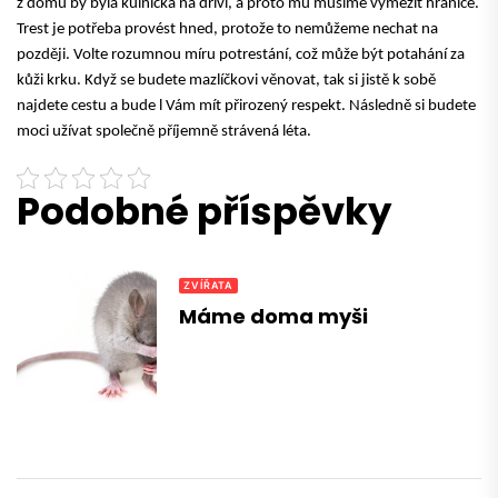
z domu by byla kůlnička na dříví
, a proto mu musíme vymezit hranice.
Trest je potřeba provést hned, protože to nemůžeme nechat na
později. Volte rozumnou míru potrestání, což může být potahání za
kůži krku. Když se budete mazlíčkovi věnovat, tak si jistě k sobě
najdete cestu a bude l Vám mít přirozený respekt. Následně si budete
moci
užívat společně příjemně strávená léta
.
Podobné příspěvky
ZVÍŘATA
Máme doma myši