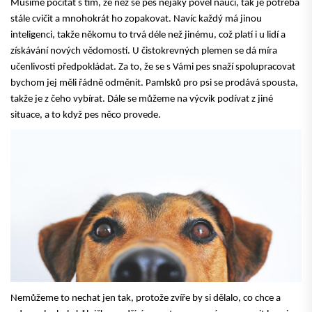
Musíme počítat s tím, že než se pes nějaký povel naučí, tak je potřeba
stále cvičit a mnohokrát ho zopakovat. Navíc každý má jinou
inteligenci, takže někomu to trvá déle než jinému, což platí i u lidí a
získávání nových vědomostí.
U čistokrevných plemen
se dá míra
učenlivosti předpokládat. Za to, že se s Vámi pes snaží spolupracovat
bychom jej měli řádně odměnit. Pamlsků pro psi se prodává spousta,
takže je z čeho vybírat. Dále se můžeme na výcvik podívat z jiné
situace, a to když pes něco provede.
Nemůžeme to nechat jen tak, protože zvíře by si dělalo, co chce a