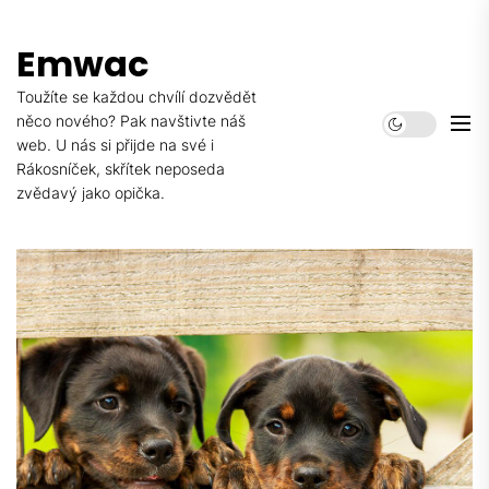
Skip
to
Emwac
the
content
Toužíte se každou chvílí dozvědět
něco nového? Pak navštivte náš
web. U nás si přijde na své i
Rákosníček, skřítek neposeda
zvědavý jako opička.