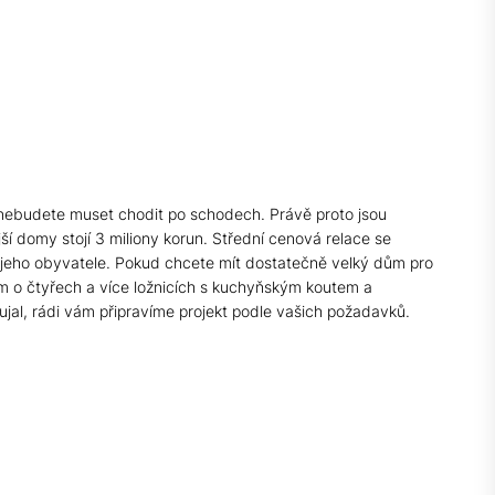
 nebudete muset chodit po schodech. Právě proto jsou
ší domy stojí 3 miliony korun. Střední cenová relace se
ny jeho obyvatele. Pokud chcete mít dostatečně velký dům pro
ům o čtyřech a více ložnicích s kuchyňským koutem a
al, rádi vám připravíme projekt podle vašich požadavků.