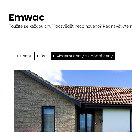
Skip
to
Emwac
the
content
Toužíte se každou chvílí dozvědět něco nového? Pak navštivte ná
Home
Byt
Moderní domy za dobré ceny