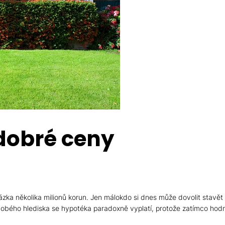
dobré ceny
ázka několika milionů korun. Jen málokdo si dnes může dovolit stavě
dobého hlediska se hypotéka paradoxně vyplatí, protože zatímco hodno