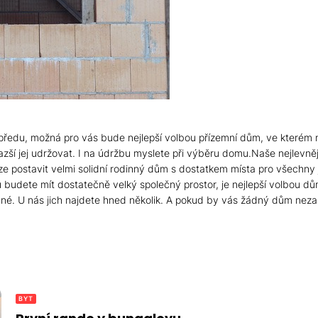
předu, možná pro vás bude nejlepší volbou přízemní dům, ve kterém
azší jej udržovat. I na údržbu myslete při výběru domu.
Naše nejlevněj
é lze postavit velmi solidní rodinný dům s dostatkem místa pro všech
u budete mít dostatečně velký společný prostor, je nejlepší volbou d
. U nás jich najdete hned několik. A pokud by vás žádný dům nezauj
BYT