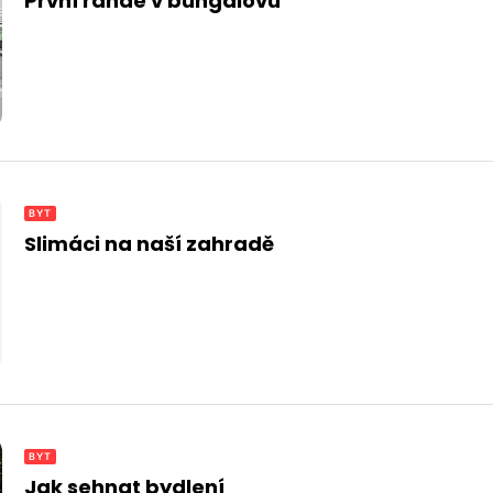
První rande v bungalovu
BYT
Slimáci na naší zahradě
BYT
Jak sehnat bydlení