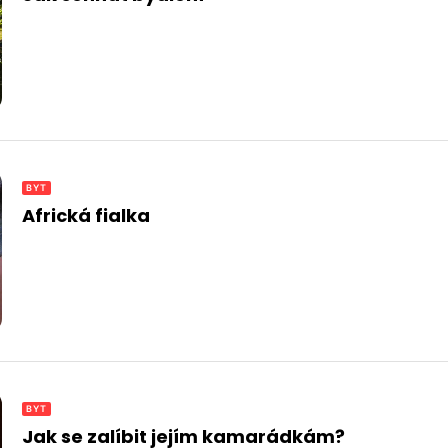
BYT
Africká fialka
BYT
Jak se zalíbit jejím kamarádkám?