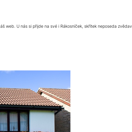
š web. U nás si přijde na své i Rákosníček, skřítek neposeda zvědav