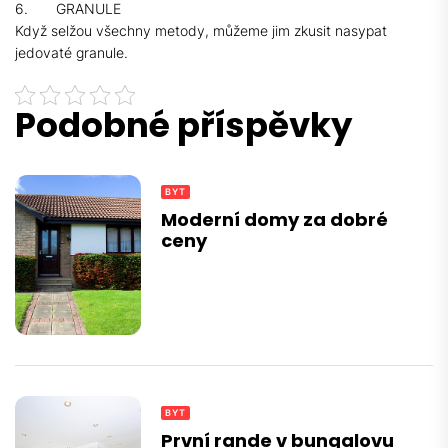
6. GRANULE
Když selžou všechny metody, můžeme jim zkusit nasypat
jedovaté granule.
Podobné příspěvky
BYT
Moderní domy za dobré
ceny
BYT
První rande v bungalovu