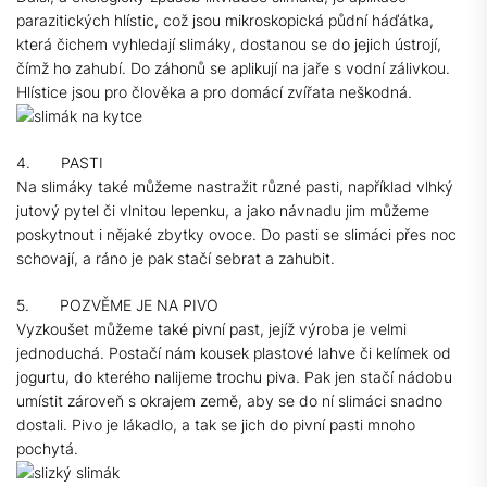
parazitických hlístic, což jsou mikroskopická půdní háďátka,
která čichem vyhledají slimáky, dostanou se do jejich ústrojí,
čímž ho zahubí. Do záhonů se aplikují na jaře s vodní zálivkou.
Hlístice jsou pro člověka a pro domácí zvířata neškodná.
4. PASTI
Na slimáky také můžeme nastražit různé pasti, například vlhký
jutový pytel či vlnitou lepenku, a jako návnadu jim můžeme
poskytnout i nějaké zbytky ovoce. Do pasti se slimáci přes noc
schovají, a ráno je pak stačí sebrat a zahubit.
5. POZVĚME JE NA PIVO
Vyzkoušet můžeme také pivní past, jejíž výroba je velmi
jednoduchá. Postačí nám kousek plastové lahve či kelímek od
jogurtu, do kterého nalijeme trochu piva. Pak jen stačí nádobu
umístit zároveň s okrajem země, aby se do ní slimáci snadno
dostali. Pivo je lákadlo, a tak se jich do pivní pasti mnoho
pochytá.