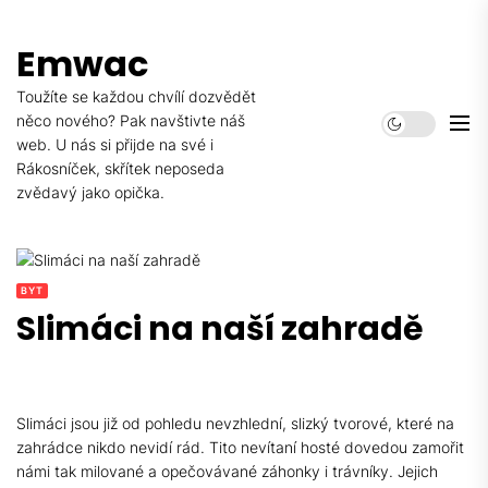
Skip
to
Emwac
the
content
Toužíte se každou chvílí dozvědět
něco nového? Pak navštivte náš
web. U nás si přijde na své i
Rákosníček, skřítek neposeda
zvědavý jako opička.
BYT
Slimáci na naší zahradě
Slimáci jsou již od pohledu nevzhlední, slizký tvorové, které na
zahrádce nikdo nevidí rád. Tito nevítaní hosté dovedou zamořit
námi tak milované a opečovávané záhonky i trávníky. Jejich