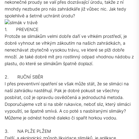
nekonečné proudy se valí přes dozrávající úrodu, takže z ní
mnohdy nezbude pro nás zahrádkáře již vůbec nic. Jak tedy
spolehlivě a šetrně uchránit úrodu?
1. PREVENCE
Protože se slimákům velmi dobře daří ve vlhkém prostředí, je
dobré vyhnout se vlhkým zákoutím na našich zahrádkách, a
nenechávat zbytečně vysokou trávu, ve které se plži dobře
množí. Je také dobré mít pro rostlinný odpad vhodnou nádobu z
plastu, do které se slimákům špatně doplazí.
2. RUČNÍ SBĚR
I přes preventivní opatření se však může stát, že se slimáci na
naší zahrádku nastěhují. Pak je dobré pokusit se všechny
posbírat, což je opravdu osvědčená a jednoduchá metoda.
Doporučujeme vzít si na sběr rukavice, neboť sliz, který slimáci
vypouští, se špatně smívá. A co poté s nasbíranými slimáky?
Můžeme je odnést hodně daleko či spařit horkou vodou.
3. NA PLŽE PLŽEM
Další, a ekologický způsob likvidace slimáků, je aplikace