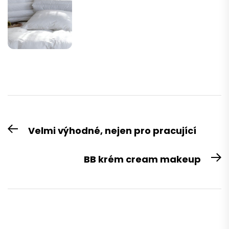
Navigace
Velmi výhodné, nejen pro pracující
Previous
pro
post:
příspěvek
BB krém cream makeup
N
po