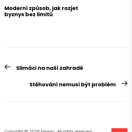
Moderní způsob, jak rozjet
byznys bez limitů
Navigace
Slimáci na naší zahradě
Previous
pro
post:
příspěvek
Stěhování nemusí být problém
N
po
Copyright © 2026
Emwac.
All rights reserved.