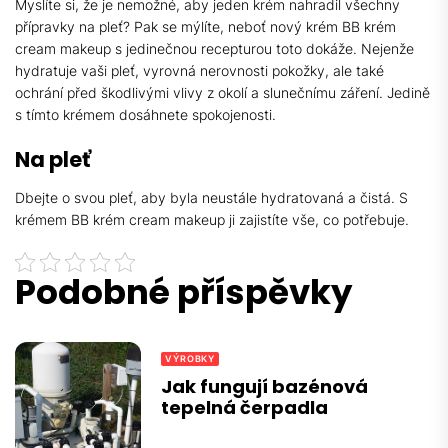
Myslíte si, že je nemožné, aby jeden krém nahradil všechny
přípravky na pleť? Pak se mýlíte, neboť nový krém
BB krém
cream makeup
s jedinečnou recepturou toto dokáže. Nejenže
hydratuje vaši pleť, vyrovná nerovnosti pokožky, ale také
ochrání před škodlivými vlivy z okolí a slunečnímu záření. Jedině
s tímto krémem dosáhnete spokojenosti.
Na pleť
Dbejte o svou pleť, aby byla neustále hydratovaná a čistá. S
krémem BB krém cream makeup ji zajistíte vše, co potřebuje.
Podobné příspěvky
VÝROBKY
Jak fungují bazénová
tepelná čerpadla