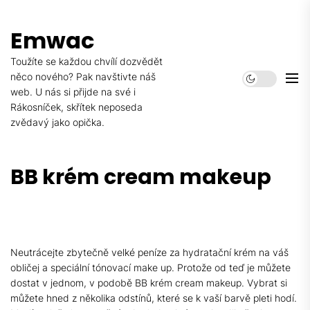
Skip
to
Emwac
the
content
Toužíte se každou chvílí dozvědět
něco nového? Pak navštivte náš
web. U nás si přijde na své i
Rákosníček, skřítek neposeda
zvědavý jako opička.
BB krém cream makeup
Neutrácejte zbytečně velké peníze za hydratační krém na váš
obličej a speciální tónovací make up. Protože od teď je můžete
dostat v jednom, v podobě BB krém cream makeup. Vybrat si
můžete hned z několika odstínů, které se k vaší barvě pleti hodí.