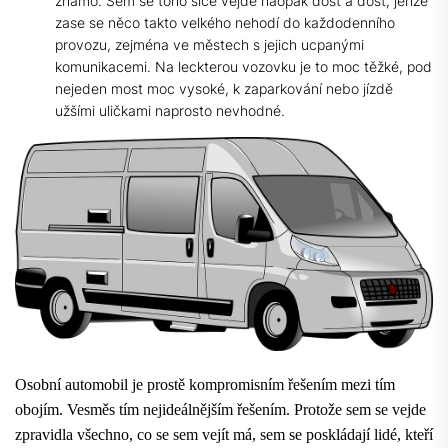
známo. Sem se toho sice vejde naopak dost a dost, jenže
zase se něco takto velkého nehodí do každodenního
provozu, zejména ve městech s jejich ucpanými
komunikacemi. Na leckterou vozovku je to moc těžké, pod
nejeden most moc vysoké, k zaparkování nebo jízdě
užšími uličkami naprosto nevhodné.
Osobní automobil je prostě kompromisním řešením mezi tím
obojím. Vesměs tím nejideálnějším řešením. Protože sem se vejde
zpravidla všechno, co se sem vejít má, sem se poskládají lidé, kteří