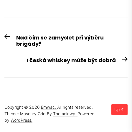
Navigace
Nad čím se zamyslet při výběru
Previous
pro
brigády?
post:
příspěvek
I česká whiskey může být dobrá
N
po
Copyright © 2026
Emwac.
All rights reserved.
Up
↑
Theme: Masonry Grid By
Themeinwp.
Powered
by
WordPress.