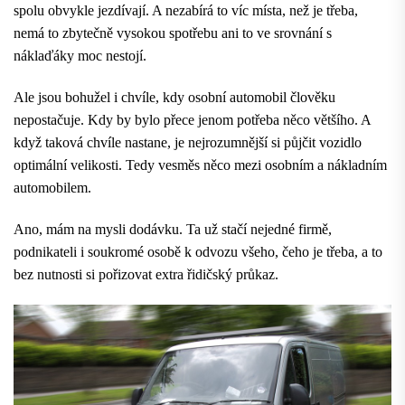
spolu obvykle jezdívají. A nezabírá to víc místa, než je třeba,
nemá to zbytečně vysokou spotřebu ani to ve srovnání s
náklaďáky moc nestojí.
Ale jsou bohužel i chvíle, kdy osobní automobil člověku
nepostačuje. Kdy by bylo přece jenom potřeba něco většího. A
když taková chvíle nastane, je nejrozumnější si půjčit vozidlo
optimální velikosti. Tedy vesměs něco mezi osobním a nákladním
automobilem.
Ano, mám na mysli dodávku. Ta už stačí nejedné firmě,
podnikateli i soukromé osobě k odvozu všeho, čeho je třeba, a to
bez nutnosti si pořizovat extra řidičský průkaz.