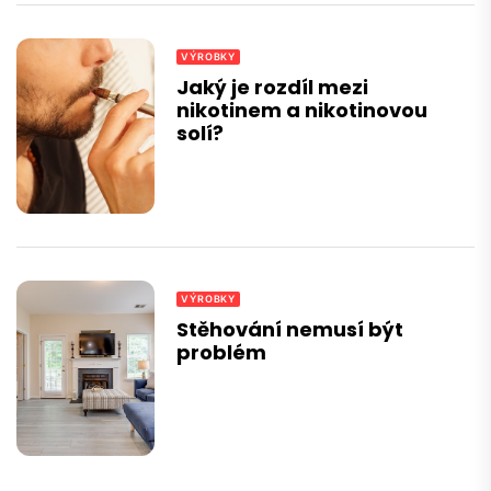
VÝROBKY
Jaký je rozdíl mezi
nikotinem a nikotinovou
solí?
VÝROBKY
Stěhování nemusí být
problém