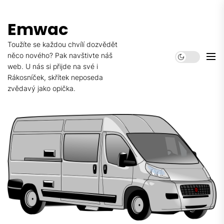
Skip
to
Emwac
the
content
Toužíte se každou chvílí dozvědět
něco nového? Pak navštivte náš
web. U nás si přijde na své i
Rákosníček, skřítek neposeda
zvědavý jako opička.