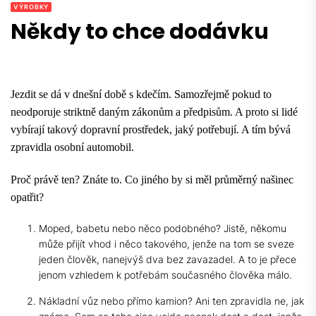
VÝROBKY
Někdy to chce dodávku
Jezdit se dá v dnešní době s kdečím. Samozřejmě pokud to
neodporuje striktně daným zákonům a předpisům. A proto si lidé
vybírají takový dopravní prostředek, jaký potřebují. A tím bývá
zpravidla osobní automobil.
Proč právě ten? Znáte to. Co jiného by si měl průměrný našinec
opatřit?
Moped, babetu nebo něco podobného? Jistě, někomu
může přijít vhod i něco takového, jenže na tom se sveze
jeden člověk, nanejvýš dva bez zavazadel. A to je přece
jenom vzhledem k potřebám současného člověka málo.
Nákladní vůz nebo přímo kamion? Ani ten zpravidla ne, jak