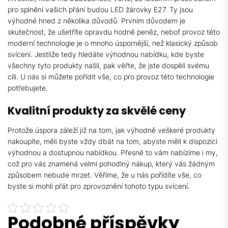
pro splnění vašich přání budou
LED žárovky E27
. Ty jsou
výhodné hned z několika důvodů. Prvním důvodem je
skutečnost, že ušetříte opravdu hodně peněz, neboť provoz této
moderní technologie je o mnoho úspornější, než klasický způsob
svícení. Jestliže tedy hledáte výhodnou nabídku, kde byste
všechny tyto produkty našli, pak věřte, že jste dospěli svému
cíli. U nás si můžete pořídit vše, co pro provoz této technologie
potřebujete.
Kvalitní produkty za skvělé ceny
Protože úspora záleží již na tom, jak výhodně veškeré produkty
nakoupíte, měli byste vždy dbát na tom, abyste měli k dispozici
výhodnou a dostupnou nabídkou. Přesně to vám nabízíme i my,
což pro vás znamená velmi pohodlný nákup, který vás žádným
způsobem nebude mrzet. Věříme, že u nás pořídíte vše, co
byste si mohli přát pro zprovoznění tohoto typu svícení.
Podobné příspěvky