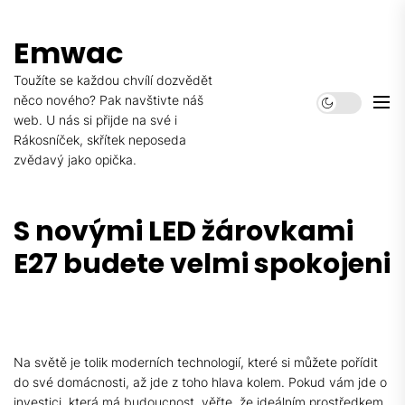
Skip
to
Emwac
the
content
Toužíte se každou chvílí dozvědět
něco nového? Pak navštivte náš
web. U nás si přijde na své i
Rákosníček, skřítek neposeda
zvědavý jako opička.
S novými LED žárovkami
E27 budete velmi spokojeni
Na světě je tolik moderních technologií, které si můžete pořídit
do své domácnosti, až jde z toho hlava kolem. Pokud vám jde o
investici, která má budoucnost, věřte, že ideálním prostředkem