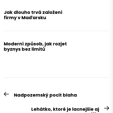
Jak dlouho trvá založení
firmy v Maďarsku
Moderní způsob, jak rozjet
byznys bez limitů
Navigace
Nadpozemský pocit blaha
Previous
pro
post:
příspěvek
Lehátko, ktoré je lacnejšie aj
N