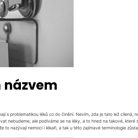
ým názvem
mají s problematikou léků co do činění. Nevím, zda je tato lež cílená
at nebudeme, ale podíváme se na léky, a to hned na takové, které s
e to nazývají nemocí i lékaři, a tak u této zajímavé terminologie zůs