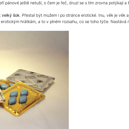
ří pánové ještě netuší, o čem je řeč, druzí se s tím zrovna potýkají a ti
t velký šok
. Přestal být mužem i po stránce erotické. Inu, věk je věk
nec erotickým hrátkám, a to v plném rozsahu, co se toho týče. Nastáv