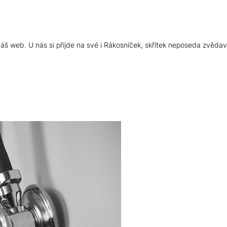
š web. U nás si přijde na své i Rákosníček, skřítek neposeda zvědav