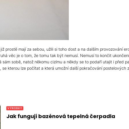
již prostě mají za sebou, užili si toho dost a na dalším provozování ero
. Druhá věc je o tom, že tomu tak být nemusí. Nemusí to končit ukončen
vá sám sobě, natož někomu cizímu a někdy se to podaří utajit i před
, se kterou lze počítat a která umožní další pokračování postelových z
VÝROBKY
Jak fungují bazénová tepelná čerpadla