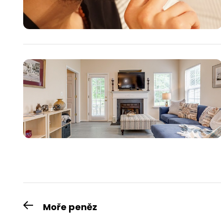
Navigace
Moře peněz
Previous
post: