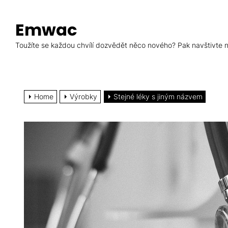
Skip
to
Emwac
the
content
Toužíte se každou chvílí dozvědět něco nového? Pak navštivte ná
Home
Výrobky
Stejné léky s jiným názvem