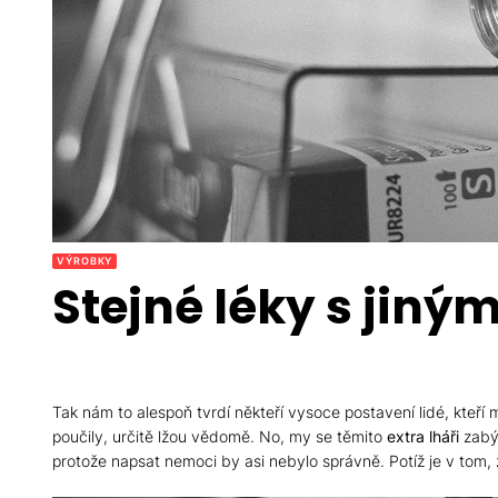
VÝROBKY
Stejné léky s jin
Tak nám to alespoň tvrdí někteří vysoce postavení lidé, kteří 
poučily, určitě lžou vědomě. No, my se těmito
extra lháři
zabýv
protože napsat nemoci by asi nebylo správně. Potíž je v tom, ž