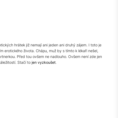
tických hrátek již nemají ani jeden ani druhý zájem. I toto je
ím erotického života. Chápu, muž by s tímto k lékaři nešel,
 partnerkou. Před tou ovšem ne nadlouho. Ovšem není zde jen
áležitostí. Stačí to
jen vyzkoušet
.