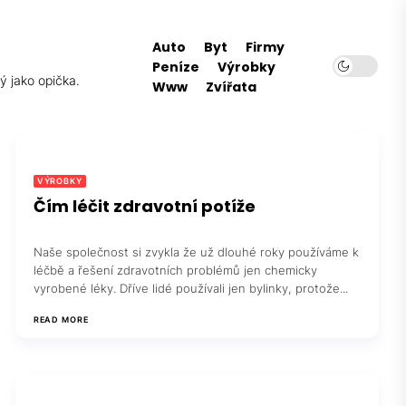
Auto
Byt
Firmy
Peníze
Výrobky
ý jako opička.
Www
Zvířata
VÝROBKY
Čím léčit zdravotní potíže
Naše společnost si zvykla že už dlouhé roky používáme k
léčbě a řešení zdravotních problémů jen chemicky
vyrobené léky. Dříve lidé používali jen bylinky, protože...
READ MORE