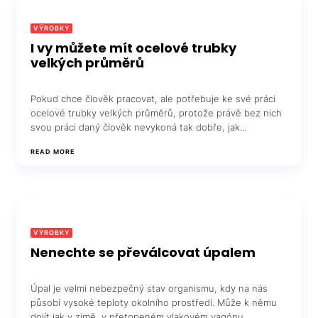
VÝROBKY
I vy můžete mít ocelové trubky
velkých průměrů
Pokud chce člověk pracovat, ale potřebuje ke své práci
ocelové trubky velkých průměrů, protože právě bez nich
svou práci daný člověk nevykoná tak dobře, jak...
READ MORE
VÝROBKY
Nenechte se převálcovat úpalem
Úpal je velmi nebezpečný stav organismu, kdy na nás
působí vysoké teploty okolního prostředí. Může k němu
dojít jak v zimě, v přetopeném vlakovém vagónu...