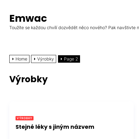
Skip
to
Emwac
the
content
Toužíte se každou chvílí dozvědět něco nového? Pak navštivte ná
Home
Výrobky
Page 2
Výrobky
VÝROBKY
Stejné léky s jiným názvem