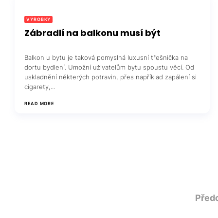
VÝROBKY
Zábradlí na balkonu musí být
Balkon u bytu je taková pomyslná luxusní třešnička na
dortu bydlení. Umožní uživatelům bytu spoustu věcí. Od
uskladnění některých potravin, přes například zapálení si
cigarety,...
READ MORE
Stránkování
Před
příspěvků