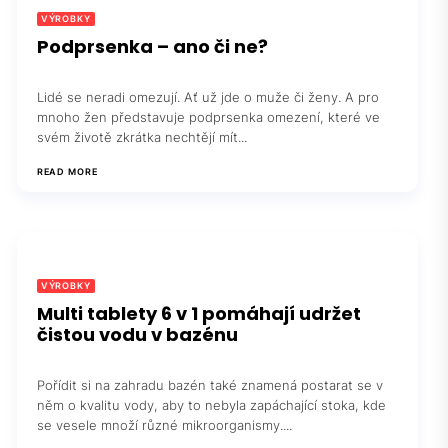
VÝROBKY
Podprsenka – ano či ne?
Lidé se neradi omezují. Ať už jde o muže či ženy. A pro
mnoho žen představuje podprsenka omezení, které ve
svém životě zkrátka nechtějí mít...
READ MORE
VÝROBKY
Multi tablety 6 v 1 pomáhají udržet
čistou vodu v bazénu
Pořídit si na zahradu bazén také znamená postarat se v
něm o kvalitu vody, aby to nebyla zapáchající stoka, kde
se vesele množí různé mikroorganismy....