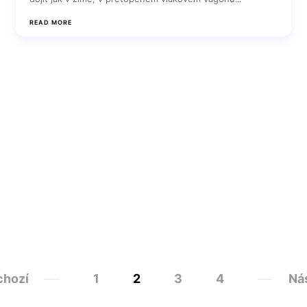
READ MORE
chozí
1
2
3
4
Nás