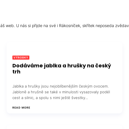
š web. U nás si přijde na své i Rákosníček, skřítek neposeda zvědav
VÝROBKY
Dodáváme jablka a hrušky na český
trh
Jablka a hrušky jsou nejoblíbenějším českým ovocem.
Jabloně a hrušně se také v minulosti vysazovaly podél
cest a silnic, a spolu s nimi ještě švestky...
READ MORE