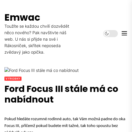
Skip
to
Emwac
the
content
Toužíte se každou chvílí dozvědět
něco nového? Pak navštivte náš
web. U nás si přijde na své i
Rákosníček, skřítek neposeda
zvědavý jako opička.
VÝROBKY
Ford Focus III stále má co
nabídnout
Pokud hledáte rozumné rodinné auto, tak Vám možná padne do oka
Focus III, přičemž pokud budete mít tažné, tak toho spoustu bez