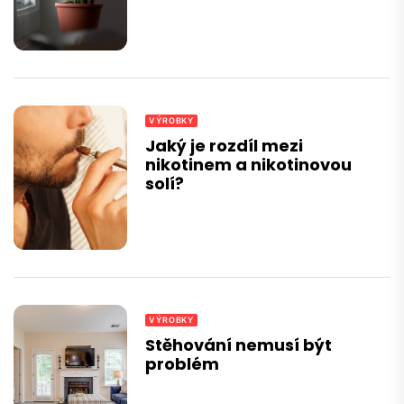
VÝROBKY
Jaký je rozdíl mezi
nikotinem a nikotinovou
solí?
VÝROBKY
Stěhování nemusí být
problém