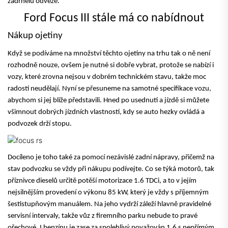
zádrhelů odveze.
Ford Focus III stále má co nabídnout
Nákup ojetiny
Když se podíváme na množství těchto ojetiny na trhu tak o ně není
rozhodně nouze, ovšem je nutné si dobře vybrat, protože se nabízí i
vozy, které zrovna nejsou v dobrém technickém stavu, takže moc
radostí neudělají. Nyní se přesuneme na samotné specifikace vozu,
abychom si jej blíže představili. Hned po usednutí a jízdě si
můžete
všimnout dobrých jízdních vlastností
, kdy se auto hezky ovládá a
podvozek drží stopu.
Docíleno je toho také za pomocí nezávislé zadní nápravy, přičemž na
stav podvozku se vždy při nákupu podívejte. Co se týká motorů, tak
příznivce dieselů určitě
potěší motorizace 1.6 TDCi
, a to v jejím
nejsilnějším provedení o výkonu 85 kW, který je vždy s příjemným
šestistupňovým manuálem. Na jeho vydrží záleží hlavně pravidelné
servisní intervaly, takže vůz z firemního parku nebude to pravé
ořechové. I benzínu je zase za spolehlivý považován 1.6 s nepřímým