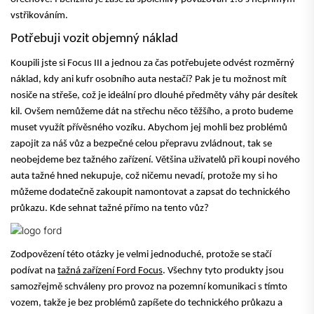
vstřikováním.
Potřebuji vozit objemný náklad
Koupili jste si Focus III a jednou za čas potřebujete odvést rozměrný
náklad, kdy ani kufr osobního auta nestačí? Pak je tu
možnost mít
nosiče na střeše
, což je ideální pro dlouhé předměty váhy pár desítek
kil. Ovšem nemůžeme dát na střechu něco těžšího, a proto budeme
muset využít přívěsného vozíku. Abychom jej mohli bez problémů
zapojit za náš vůz a bezpečné celou přepravu zvládnout, tak se
neobejdeme bez tažného zařízení. Většina uživatelů při koupi nového
auta tažné hned nekupuje, což ničemu nevadí, protože my si ho
můžeme dodatečně zakoupit namontovat a
zapsat do technického
průkazu
. Kde sehnat tažné přímo na tento vůz?
Zodpovězení této otázky je velmi jednoduché, protože se stačí
podívat na
tažná zařízení Ford Focus
. Všechny tyto produkty jsou
samozřejmě schváleny pro provoz na pozemní komunikaci s tímto
vozem, takže je bez problémů zapíšete do technického průkazu a