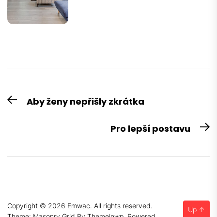
Navigace
Aby ženy nepřišly zkrátka
Previous
pro
post:
příspěvek
Pro lepší postavu
N
po
Copyright © 2026
Emwac.
All rights reserved.
Up
↑
Theme: Masonry Grid By
Themeinwp.
Powered